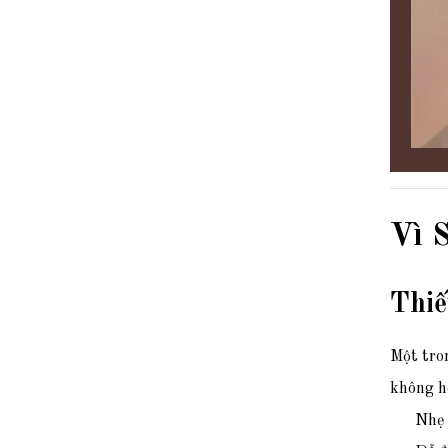
Vì 
Thiế
Một tro
không họ
Nhẹ 