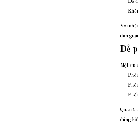
Dễ đ
Khôn
Với nhữn
đơn giả
Dễ p
Một ưu 
Phối
Phối
Phối
Quan tr
đúng ki