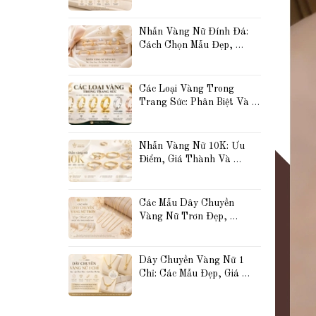
Đẹp, Thanh Lịch Và Được 
Yêu Thích Nhất
Nhẫn Vàng Nữ Đính Đá: 
Cách Chọn Mẫu Đẹp, 
Sang Trọng Và Phù Hợp 
Với Phong Cách Của Bạn
Các Loại Vàng Trong 
Trang Sức: Phân Biệt Và 
So Sánh Vàng 10K, 14K, 
18K, 24K, Vàng Trắng 
Và Vàng Hồng
Nhẫn Vàng Nữ 10K: Ưu 
Điểm, Giá Thành Và 
Những Mẫu Đẹp Được Yêu 
Thích Hiện Nay
Các Mẫu Dây Chuyền 
Vàng Nữ Trơn Đẹp, 
Thanh Lịch Và Dễ Phối 
Đồ Được Yêu Thích Hiện 
Nay
Dây Chuyền Vàng Nữ 1 
Chỉ: Các Mẫu Đẹp, Giá 
Tham Khảo Và Cách 
Chọn Phù Hợp