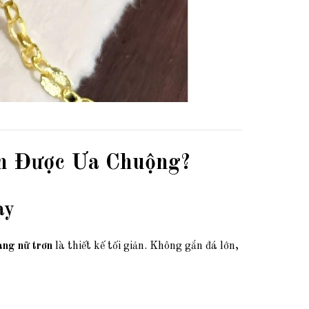
n Được Ưa Chuộng?
ày
àng nữ trơn
là thiết kế tối giản. Không gắn đá lớn,