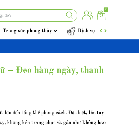
0
Trang sức phong thủy
Dịch vụ
Góc tư vấ
nữ – Đeo hàng ngày, thanh
t lớn đến tổng thể phong cách. Đặc biệt,
lắc tay
ày, không kén trang phục và gần như
không bao