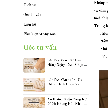
Không c
Dịch vụ
và cảm g
Góc tư vấn
một chi
Liên hệ
Trong b
Hiể
Phụ kiện trang sức
Nắm 
Góc tư vấn
Khá
Biết
Lắc Tay Vàng Nữ Đeo 
Hằng Ngày: Cách Chọn 
Mẫu Đẹp, Bền Và Dễ Phối 
Đồ
Lắc Tay Vàng 10K: Ưu 
Điểm, Cách Chọn Và 
Những Mẫu Được Yêu 
Thích Hiện Nay
Xu Hướng Nhẫn Vàng Nữ 
2026: Những Mẫu Nhẫn 