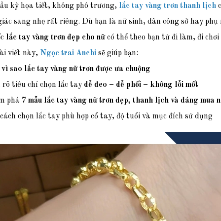
ầu kỳ họa tiết, không phô trương,
lắc tay vàng trơn thanh lịch
c
iác sang nhẹ rất riêng. Dù bạn là nữ sinh, dân công sở hay phụ
ếc
lắc tay vàng trơn đẹp cho nữ
có thể theo bạn từ đi làm, đi chơ
ài viết này,
Ngọc trai Anchi
sẽ giúp bạn:
u
vì sao lắc tay vàng nữ trơn được ưa chuộng
rõ tiêu chí chọn lắc tay
dễ đeo – dễ phối – không lỗi mốt
m phá
7 mẫu lắc tay vàng nữ trơn đẹp, thanh lịch và đáng mua n
 cách chọn lắc tay phù hợp cổ tay, độ tuổi và mục đích sử dụng