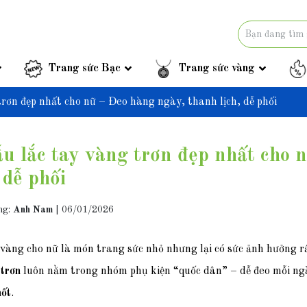
Trang sức Bạc
Trang sức vàng
trơn đẹp nhất cho nữ – Đeo hàng ngày, thanh lịch, dễ phối
u lắc tay vàng trơn đẹp nhất cho 
, dễ phối
ng:
Anh Nam
|
06/01/2026
vàng cho nữ là món trang sức nhỏ nhưng lại có sức ảnh hưởng rấ
 trơn
luôn nằm trong nhóm phụ kiện “quốc dân” – dễ đeo mỗi ng
mốt
.