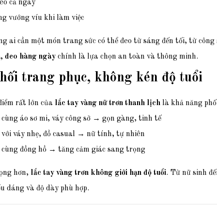
eo cả ngày
g vướng víu khi làm việc
g ai cần một món trang sức có thể đeo từ sáng đến tối, từ công
n, đeo hàng ngày
chính là lựa chọn an toàn và thông minh.
hối trang phục, không kén độ tuổi
điểm rất lớn của
lắc tay vàng nữ trơn thanh lịch
là khả năng phối
 cùng áo sơ mi, váy công sở → gọn gàng, tinh tế
 với váy nhẹ, đồ casual → nữ tính, tự nhiên
 cùng đồng hồ → tăng cảm giác sang trọng
ọng hơn,
lắc tay vàng trơn không giới hạn độ tuổi
. Từ nữ sinh đ
ểu dáng và độ dày phù hợp.