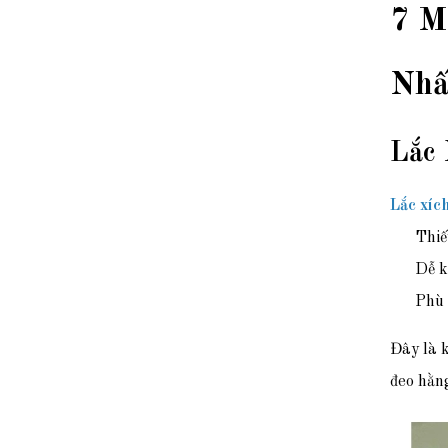
7 M
Nhấ
Lắc 
Lắc xích
Thiế
Dễ k
Phù 
Đây là 
đeo hằn