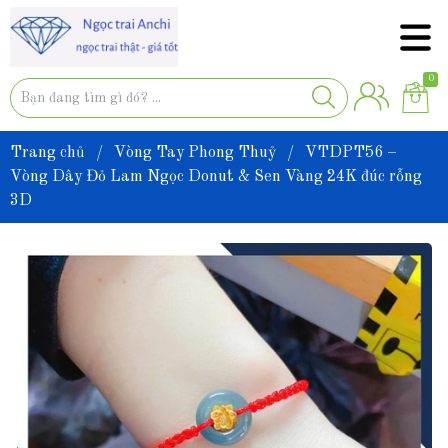
0
Trang chủ
/
Vòng Tay Phong Thuỷ
/
VTDPT56 –
Vòng Dây Đỏ Lam Ngọc Donut & Sen Vàng 24K đúc rỗng
3D