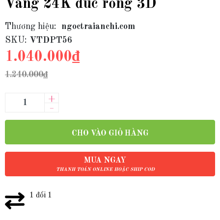
Vàng 24K đúc rỗng 3D
Thương hiệu:
ngoctraianchi.com
SKU:
VTDPT56
1.040.000₫
1.240.000₫
+
–
CHO VÀO GIỎ HÀNG
MUA NGAY
THANH TOÁN ONLINE HOẶC SHIP COD
1 đổi 1