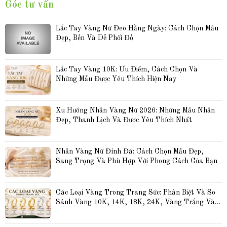
Góc tư vấn
Lắc Tay Vàng Nữ Đeo Hằng Ngày: Cách Chọn Mẫu 
Đẹp, Bền Và Dễ Phối Đồ
Lắc Tay Vàng 10K: Ưu Điểm, Cách Chọn Và 
Những Mẫu Được Yêu Thích Hiện Nay
Xu Hướng Nhẫn Vàng Nữ 2026: Những Mẫu Nhẫn 
Đẹp, Thanh Lịch Và Được Yêu Thích Nhất
Nhẫn Vàng Nữ Đính Đá: Cách Chọn Mẫu Đẹp, 
Sang Trọng Và Phù Hợp Với Phong Cách Của Bạn
Các Loại Vàng Trong Trang Sức: Phân Biệt Và So 
Sánh Vàng 10K, 14K, 18K, 24K, Vàng Trắng Và 
Vàng Hồng