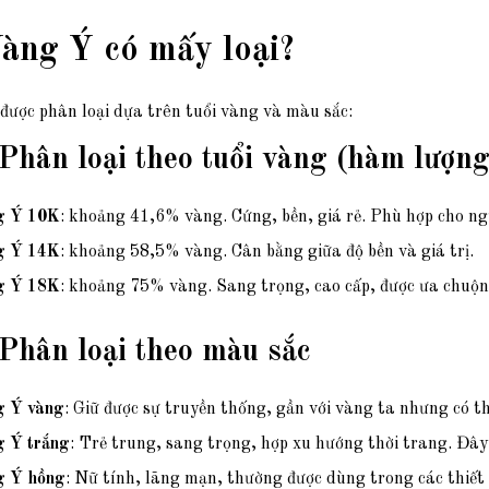
Vàng Ý có mấy loại?
được phân loại dựa trên tuổi vàng và màu sắc:
 Phân loại theo tuổi vàng (hàm lượn
g Ý 10K
: khoảng 41,6% vàng. Cứng, bền, giá rẻ. Phù hợp cho ng
g Ý 14K
: khoảng 58,5% vàng. Cân bằng giữa độ bền và giá trị.
g Ý 18K
: khoảng 75% vàng. Sang trọng, cao cấp, được ưa chuộn
 Phân loại theo màu sắc
 Ý vàng
: Giữ được sự truyền thống, gần với vàng ta nhưng có thi
 Ý trắng
: Trẻ trung, sang trọng, hợp xu hướng thời trang. Đây 
g Ý hồng
: Nữ tính, lãng mạn, thường được dùng trong các thiết 