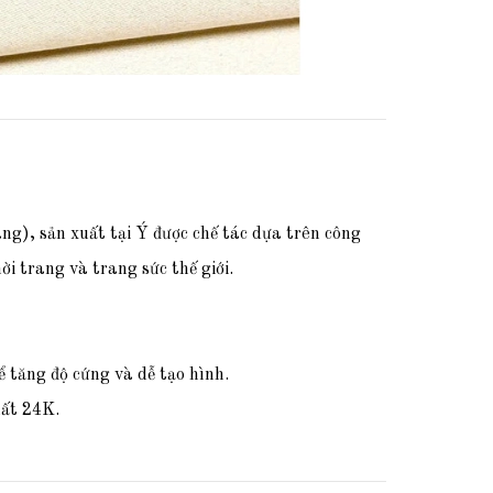
àng)
,
sản xuất tại Ý
được chế tác dựa trên công
i trang và trang sức thế giới.
ể tăng độ cứng và dễ tạo hình.
hất 24K.