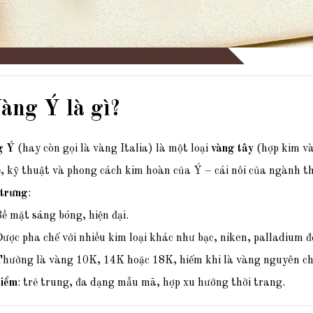
àng Ý là gì?
g Ý
(hay còn gọi là vàng Italia)
là một loại
vàng tây
(hợp kim v
, kỹ thuật và phong cách kim hoàn của Ý – cái nôi của ngành thờ
trưng
:
ề mặt sáng bóng, hiện đại.
ược pha chế với nhiều kim loại khác như bạc, niken, palladium đ
hường là vàng 10K, 14K hoặc 18K, hiếm khi là vàng nguyên c
iểm
: trẻ trung, đa dạng mẫu mã, hợp xu hướng thời trang.