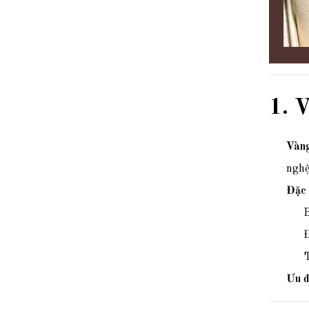
1. V
Vàn
nghệ
Đặc 
B
Đ
T
Ưu đ