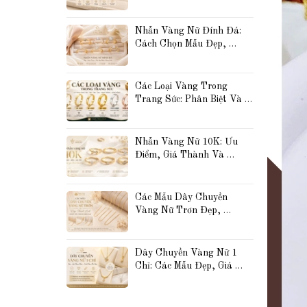
Đẹp, Thanh Lịch Và Được 
Yêu Thích Nhất
Nhẫn Vàng Nữ Đính Đá: 
Cách Chọn Mẫu Đẹp, 
Sang Trọng Và Phù Hợp 
Với Phong Cách Của Bạn
Các Loại Vàng Trong 
Trang Sức: Phân Biệt Và 
So Sánh Vàng 10K, 14K, 
18K, 24K, Vàng Trắng 
Và Vàng Hồng
Nhẫn Vàng Nữ 10K: Ưu 
Điểm, Giá Thành Và 
Những Mẫu Đẹp Được Yêu 
Thích Hiện Nay
Các Mẫu Dây Chuyền 
Vàng Nữ Trơn Đẹp, 
Thanh Lịch Và Dễ Phối 
Đồ Được Yêu Thích Hiện 
Nay
Dây Chuyền Vàng Nữ 1 
Chỉ: Các Mẫu Đẹp, Giá 
Tham Khảo Và Cách 
Chọn Phù Hợp