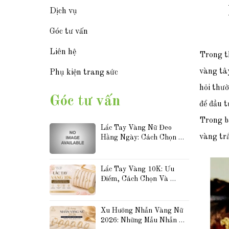
Dịch vụ
Góc tư vấn
Liên hệ
Trong th
vàng tâ
Phụ kiện trang sức
hỏi thư
Góc tư vấn
để đầu t
Trong b
Lắc Tay Vàng Nữ Đeo 
vàng tr
Hằng Ngày: Cách Chọn 
Mẫu Đẹp, Bền Và Dễ Phối 
Đồ
Lắc Tay Vàng 10K: Ưu 
Điểm, Cách Chọn Và 
Những Mẫu Được Yêu 
Thích Hiện Nay
Xu Hướng Nhẫn Vàng Nữ 
2026: Những Mẫu Nhẫn 