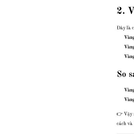
2. 
Đây là c
Vàng
Vàn
Vàng
So s
Vàn
Vàng
👉 Vậy n
cách và 