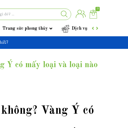
0
Trang sức phong thủy
Dịch vụ
Góc tư vấ
hất?
 Ý có mấy loại và loại nào
 không? Vàng Ý có