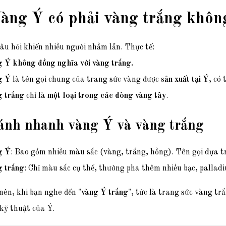
Vàng Ý có phải vàng trắng khôn
âu hỏi khiến nhiều người nhầm lẫn. Thực tế:
 Ý không đồng nghĩa với vàng trắng.
g Ý
là tên gọi chung của trang sức vàng được
sản xuất tại Ý
, có
 trắng
chỉ là
một loại trong các dòng vàng tây
.
ánh nhanh vàng Ý và vàng trắng
g Ý
: Bao gồm nhiều màu sắc (vàng, trắng, hồng). Tên gọi dựa t
 trắng
: Chỉ màu sắc cụ thể, thường pha thêm nhiều bạc, pallad
ên, khi bạn nghe đến "
vàng Ý trắng
", tức là trang sức vàng t
kỹ thuật của Ý.