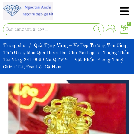
0
Trang chủ
/
Quà Tặng Vàng – Vẻ Đẹp Trường Tồn Cùng
Thời Gian, Món Quà Hoàn Hảo Cho Mọi Dịp
/
Tượng Thần
Tài Vàng 24k 9999 Mã QTV26 – Vật Phẩm Phong Thuỷ
Chiêu Tài, Đón Lộc Cả Năm