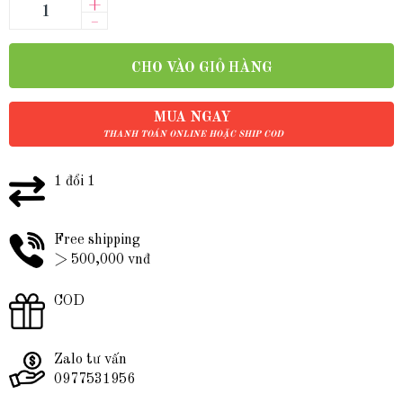
+
–
CHO VÀO GIỎ HÀNG
MUA NGAY
THANH TOÁN ONLINE HOẶC SHIP COD
1 đổi 1
Free shipping
> 500,000 vnđ
COD
Zalo tư vấn
0977531956