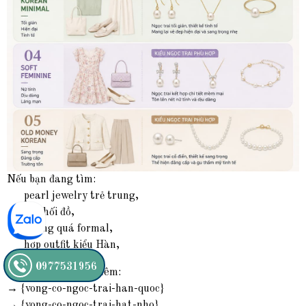
Nếu bạn đang tìm:
pearl jewelry trẻ trung,
dễ phối đồ,
không quá formal,
hợp outfit kiểu Hàn,
0977531956
có thể tham khảo thêm:
→ {vong-co-ngoc-trai-han-quoc}
→ {vong-co-ngoc-trai-hat-nho}