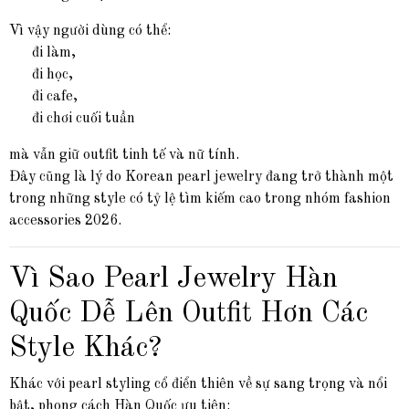
Vì vậy người dùng có thể:
đi làm,
đi học,
đi cafe,
đi chơi cuối tuần
mà vẫn giữ outfit tinh tế và nữ tính.
Đây cũng là lý do Korean pearl jewelry đang trở thành một
trong những style có tỷ lệ tìm kiếm cao trong nhóm fashion
accessories 2026.
Vì Sao Pearl Jewelry Hàn
Quốc Dễ Lên Outfit Hơn Các
Style Khác?
Khác với pearl styling cổ điển thiên về sự sang trọng và nổi
bật, phong cách Hàn Quốc ưu tiên: