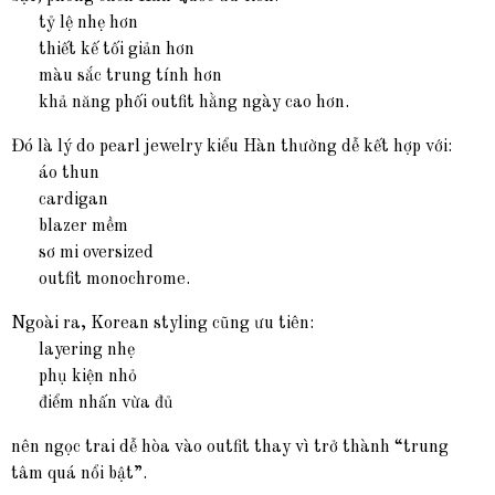
tỷ lệ nhẹ hơn
thiết kế tối giản hơn
màu sắc trung tính hơn
khả năng phối outfit hằng ngày cao hơn.
Đó là lý do pearl jewelry kiểu Hàn thường dễ kết hợp với:
áo thun
cardigan
blazer mềm
sơ mi oversized
outfit monochrome.
Ngoài ra, Korean styling cũng ưu tiên:
layering nhẹ
phụ kiện nhỏ
điểm nhấn vừa đủ
nên ngọc trai dễ hòa vào outfit thay vì trở thành “trung
tâm quá nổi bật”.