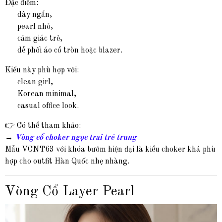
Đặc điểm:
dây ngắn,
pearl nhỏ,
cảm giác trẻ,
dễ phối áo cổ tròn hoặc blazer.
Kiểu này phù hợp với:
clean girl,
Korean minimal,
casual office look.
👉 Có thể tham khảo:
→
Vòng cổ choker ngọc trai trẻ trung
Mẫu VCNT63 với khóa bướm hiện đại là kiểu choker khá phù
hợp cho outfit Hàn Quốc nhẹ nhàng.
Vòng Cổ Layer Pearl