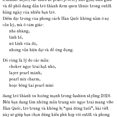
feminine style, các thiết kế pearl jewelry nhỏ gọn, tinh giản
và dễ phối đang dần trở thành item quen thuộc trong outfit
hằng ngày của nhiều bạn trẻ.
Điểm đặc trưng của phong cách Hàn Quốc không nằm ở sự
cầu kỳ, mà ở cảm giác:
nhẹ nhàng,
tinh tế,
nữ tính vừa đủ,
nhưng vẫn hiện đại và dễ ứng dụng.
Đó cũng là lý do các mẫu:
choker ngọc trai hạt nhỏ,
layer pearl mảnh,
pearl mix charm,
hoặc bông tai pearl mini
đang trở thành xu hướng mạnh trong fashion styling 2026.
Nếu bạn đang tìm những mẫu trang sức ngọc trai mang vibe
Hàn Quốc, trẻ trung và không bị “quá đứng tuổi”, bài viết
này sẽ giúp bạn chọn đúng kiểu phù hợp với outfit và phong