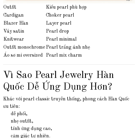
Outfit
Kiểu pearl phù hợp
Cardigan
Choker pearl
Blazer Hàn
Layer pearl
Váy satin
Pearl drop
Knitwear
Pearl minimal
Outfit monochrome
Pearl trắng ánh nhẹ
Áo sơ mi oversized
Pearl mix charm
Vì Sao Pearl Jewelry Hàn
Quốc Dễ Ứng Dụng Hơn?
Khác với pearl classic truyền thống, phong cách Hàn Quốc
ưu tiên:
dễ phối,
nhẹ outfit,
tính ứng dụng cao,
cảm giác tự nhiên.