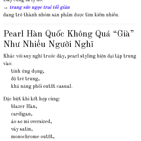
Đây cũng là lý do:
→
trang sức ngọc trai tối giản
đang trở thành nhóm sản phẩm được tìm kiếm nhiều.
Pearl Hàn Quốc Không Quá “Già”
Như Nhiều Người Nghĩ
Khác với suy nghĩ trước đây, pearl styling hiện đại tập trung
vào:
tính ứng dụng,
độ trẻ trung,
khả năng phối outfit casual.
Đặc biệt khi kết hợp cùng:
blazer Hàn,
cardigan,
áo sơ mi oversized,
váy satin,
monochrome outfit,