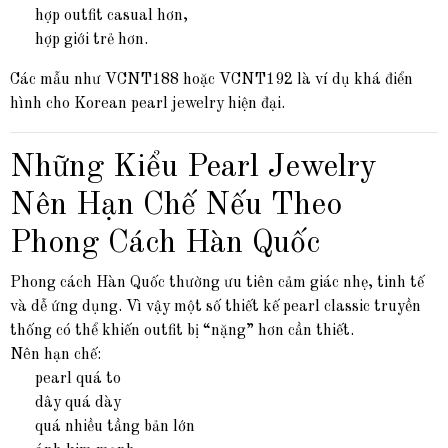
hợp outfit casual hơn,
hợp giới trẻ hơn.
Các mẫu như VCNT188 hoặc VCNT192 là ví dụ khá điển
hình cho Korean pearl jewelry hiện đại.
Những Kiểu Pearl Jewelry
Nên Hạn Chế Nếu Theo
Phong Cách Hàn Quốc
Phong cách Hàn Quốc thường ưu tiên cảm giác nhẹ, tinh tế
và dễ ứng dụng. Vì vậy một số thiết kế pearl classic truyền
thống có thể khiến outfit bị “nặng” hơn cần thiết.
Nên hạn chế:
pearl quá to
dây quá dày
quá nhiều tầng bản lớn