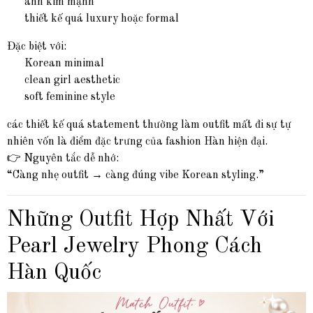
ánh kim mạnh
thiết kế quá luxury hoặc formal
Đặc biệt với:
Korean minimal
clean girl aesthetic
soft feminine style
các thiết kế quá statement thường làm outfit mất đi sự tự
nhiên vốn là điểm đặc trưng của fashion Hàn hiện đại.
👉 Nguyên tắc dễ nhớ:
“Càng nhẹ outfit → càng đúng vibe Korean styling.”
Những Outfit Hợp Nhất Với
Pearl Jewelry Phong Cách
Hàn Quốc