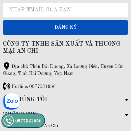
ĐĂNG KÝ
CÔNG TY TNHH SẢN XUẤT VÀ THƯƠNG
MẠI AN CHI
Địa chỉ:
Thôn Bái Dương, Xã Lương Điền, Huyện Cẩm
Giàng, Tỉnh Hải Dương, Việt Nam
Hotline:
0977531956
VỀ CHÚNG TÔI
THÔNG TIN
0977531956
Bản quyền thuộc về An Chi