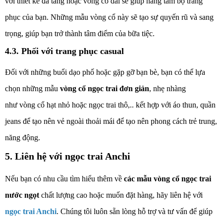
với thiết kế đa tầng hoặc vòng cổ dài sẽ giúp nâng tầm bộ trang
phục của bạn. Những mẫu vòng cổ này sẽ tạo sự quyến rũ và sang
trọng, giúp bạn trở thành tâm điểm của bữa tiệc.
4.3. Phối với trang phục casual
Đối với những buổi dạo phố hoặc gặp gỡ bạn bè, bạn có thể lựa
chọn những mẫu
vòng cổ ngọc trai đơn giản
, nhẹ nhàng
như vòng cổ hạt nhỏ hoặc ngọc trai thô,.. kết hợp với áo thun, quần
jeans để tạo nên vẻ ngoài thoải mái để tạo nên phong cách trẻ trung,
năng động.
5. Liên hệ với ngọc trai Anchi
Nếu bạn có nhu cầu tìm hiểu thêm về
các mẫu vòng cổ ngọc trai
nước ngọt
chất lượng cao hoặc muốn đặt hàng, hãy liên hệ với
ngọc trai Anchi
.
Chúng tôi luôn sẵn lòng hỗ trợ và tư vấn để giúp