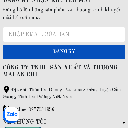
ĐĂNG KÝ NHẬN KHUYẾN MÃI
Đừng bỏ lỡ những sản phẩm và chương trình khuyến
mãi hấp dẫn nha
ĐĂNG KÝ
CÔNG TY TNHH SẢN XUẤT VÀ THƯƠNG
MẠI AN CHI
Địa chỉ:
Thôn Bái Dương, Xã Lương Điền, Huyện Cẩm
Giàng, Tỉnh Hải Dương, Việt Nam
Hotline:
0977531956
VỀ CHÚNG TÔI