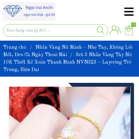
0
Trang chủ
/
Nhẫn Vàng Nữ Mảnh – Nhẹ Tay, Không Lỗi
Mốt, Đeo Cả Ngày Thoải Mái
/
Set 3 Nhẫn Vàng Tây Nữ
10K Thiết Kế Xoắn Thanh Mảnh NVN323 – Layering Trẻ
Trung, Hiện Đại