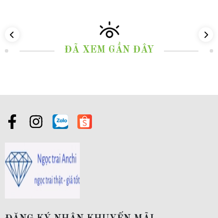
mặt trong hộp trang sức của bất kỳ cô nàng nào yêu
cái đẹp.
ĐÃ XEM GẦN ĐÂY
Hãy cùng mình đi sâu hơn để xem bộ nhẫn này có gì
đặc biệt nhé!