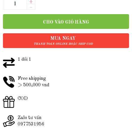
+
–
CHO VÀO GIỎ HÀNG
MUA NGAY
THANH TOÁN ONLINE HOẶC SHIP COD
1 đổi 1
Free shipping
> 500,000 vnđ
COD
Zalo tư vấn
0977531956