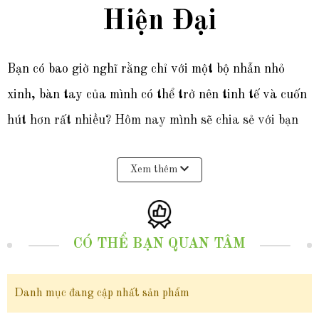
Hiện Đại
Bạn có bao giờ nghĩ rằng chỉ với một bộ nhẫn nhỏ
xinh, bàn tay của mình có thể trở nên tinh tế và cuốn
hút hơn rất nhiều? Hôm nay mình sẽ chia sẻ với bạn
một “item” đang cực hot của
Ngọc trai Anchi
–
set 3
Xem thêm
nhẫn vàng tây nữ 10k
thiết kế xoắn thanh mảnh
NVN323
.
Đây không chỉ đơn thuần là 3 chiếc nhẫn, mà còn là
CÓ THỂ BẠN QUAN TÂM
sự kết hợp hài hòa giữa phong cách
layering hiện đại
và nét
tinh tế, nữ tính
. Từ kiểu dáng, chất liệu cho
Danh mục đang cập nhất sản phẩm
đến tính ứng dụng, NVN323 thực sự xứng đáng có