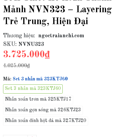
Mảnh NVN323 – Layering
Trẻ Trung, Hiện Đại
Thương hiệu:
ngoctraianchi.com
SKU:
NVNU323
3.725.000₫
4.025.000₫
Mã:
Set 3 nhẫn mã 323KTJ60
Set 3 nhẫn mã 323KTJ60
Nhẫn xoắn trơn mã 325KTJ17
Nhẫn xoắn gợn sóng mã 326KTJ23
Nhẫn xoắn đính hột đá mã 327KTJ20