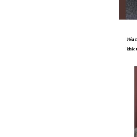
Nếu m
khác 