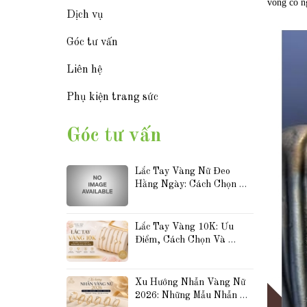
vòng cổ ng
Dịch vụ
Góc tư vấn
Liên hệ
Phụ kiện trang sức
Góc tư vấn
Lắc Tay Vàng Nữ Đeo 
Hằng Ngày: Cách Chọn 
Mẫu Đẹp, Bền Và Dễ Phối 
Đồ
Lắc Tay Vàng 10K: Ưu 
Điểm, Cách Chọn Và 
Những Mẫu Được Yêu 
Thích Hiện Nay
Xu Hướng Nhẫn Vàng Nữ 
2026: Những Mẫu Nhẫn 