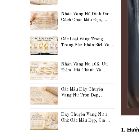
Đẹp, Thanh Lịch Và Được 
Yêu Thích Nhất
Nhẫn Vàng Nữ Đính Đá: 
Cách Chọn Mẫu Đẹp, 
Sang Trọng Và Phù Hợp 
Với Phong Cách Của Bạn
Các Loại Vàng Trong 
Trang Sức: Phân Biệt Và 
So Sánh Vàng 10K, 14K, 
18K, 24K, Vàng Trắng 
Và Vàng Hồng
Nhẫn Vàng Nữ 10K: Ưu 
Điểm, Giá Thành Và 
Những Mẫu Đẹp Được Yêu 
Thích Hiện Nay
Các Mẫu Dây Chuyền 
Vàng Nữ Trơn Đẹp, 
Thanh Lịch Và Dễ Phối 
Đồ Được Yêu Thích Hiện 
Nay
Dây Chuyền Vàng Nữ 1 
Chỉ: Các Mẫu Đẹp, Giá 
Tham Khảo Và Cách 
1. Hướ
Chọn Phù Hợp