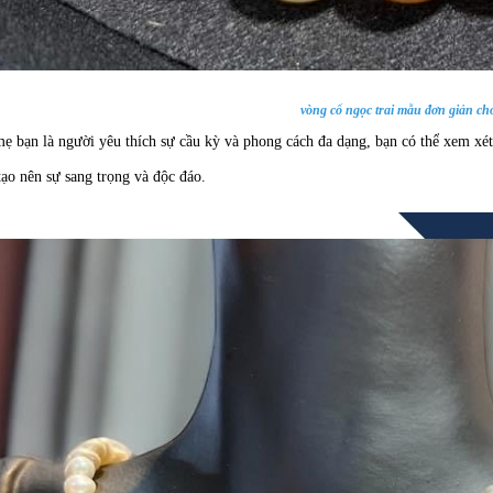
vòng cổ ngọc trai mẫu đơn giản ch
ẹ bạn là người yêu thích sự cầu kỳ và phong cách đa dạng, bạn có thể xem xét 
tạo nên sự sang trọng và độc đáo.