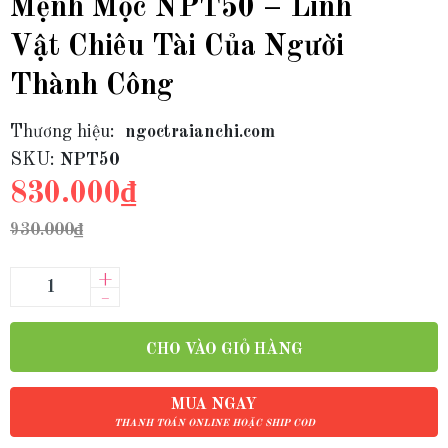
Mệnh Mộc NPT50 – Linh
Vật Chiêu Tài Của Người
Thành Công
Thương hiệu:
ngoctraianchi.com
SKU:
NPT50
830.000₫
930.000₫
+
–
CHO VÀO GIỎ HÀNG
MUA NGAY
THANH TOÁN ONLINE HOẶC SHIP COD