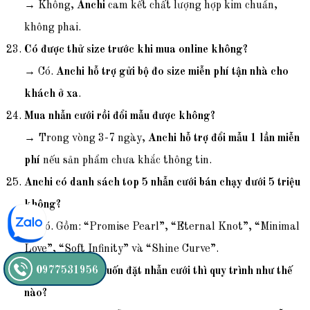
→ Không,
Anchi
cam kết chất lượng hợp kim chuẩn,
không phai.
Có được thử size trước khi mua online không?
→ Có.
Anchi hỗ trợ gửi bộ đo size miễn phí tận nhà cho
khách ở xa
.
Mua nhẫn cưới rồi đổi mẫu được không?
→ Trong vòng 3-7 ngày,
Anchi hỗ trợ đổi mẫu 1 lần miễn
phí
nếu sản phẩm chưa khắc thông tin.
Anchi có danh sách top 5 nhẫn cưới bán chạy dưới 5 triệu
không?
→ Có. Gồm: “Promise Pearl”, “Eternal Knot”, “Minimal
Love”, “Soft Infinity” và “Shine Curve”.
0977531956
Cặp đôi yêu xa muốn đặt nhẫn cưới thì quy trình như thế
nào?