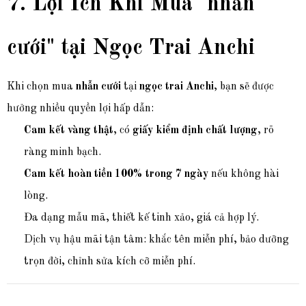
7. Lợi Ích Khi Mua "nhẫn
cưới" tại Ngọc Trai Anchi
Khi chọn mua
nhẫn cưới
tại
ngọc trai Anchi
, bạn sẽ được
hưởng nhiều quyền lợi hấp dẫn:
Cam kết vàng thật
, có
giấy kiểm định chất lượng
, rõ
ràng minh bạch.
Cam kết hoàn tiền 100% trong 7 ngày
nếu không hài
lòng.
Đa dạng mẫu mã, thiết kế tinh xảo, giá cả hợp lý.
Dịch vụ hậu mãi tận tâm: khắc tên miễn phí, bảo dưỡng
trọn đời, chỉnh sửa kích cỡ miễn phí.