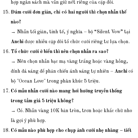
hợp ngân sách mà vẫn giữ nét riêng của cặp đôi.
Đám cưới đơn giản, chỉ có hai người thì chọn nhẫn thế
nào?
→ Nhẫn tối giản, tinh tế, ý nghĩa – bộ “Silent Vow” tại
Anchi
được nhiều cặp đôi tổ chức cưới riêng tư lựa chọn.
Tổ chức cưới ở biển thì nên chọn nhẫn ra sao?
→ Nên chọn nhẫn bạc mạ vàng trắng hoặc vàng hồng,
đính đá sáng để phản chiếu ánh sáng tự nhiên –
Anchi
có
bộ "Ocean Love" trong phân khúc 5 triệu.
Có mẫu nhẫn cưới nào mang hơi hướng truyền thống
trong tầm giá 5 triệu không?
→ Có. Nhẫn vàng 10K bản tròn, trơn hoặc khắc chữ nho
là gợi ý phù hợp.
Có mẫu nào phù hợp cho chụp ảnh cưới nhẹ nhàng – tiết