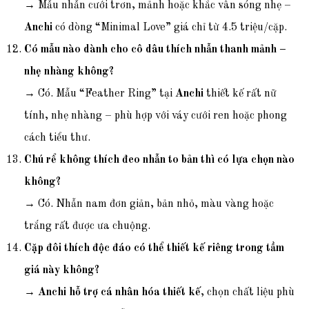
→ Mẫu nhẫn cưới trơn, mảnh hoặc khắc vân sóng nhẹ –
Anchi
có dòng “Minimal Love” giá chỉ từ 4.5 triệu/cặp.
Có mẫu nào dành cho cô dâu thích nhẫn thanh mảnh –
nhẹ nhàng không?
→ Có. Mẫu “Feather Ring” tại
Anchi
thiết kế rất nữ
tính, nhẹ nhàng – phù hợp với váy cưới ren hoặc phong
cách tiểu thư.
Chú rể không thích đeo nhẫn to bản thì có lựa chọn nào
không?
→ Có. Nhẫn nam đơn giản, bản nhỏ, màu vàng hoặc
trắng rất được ưa chuộng.
Cặp đôi thích độc đáo có thể thiết kế riêng trong tầm
giá này không?
→
Anchi hỗ trợ cá nhân hóa thiết kế
, chọn chất liệu phù