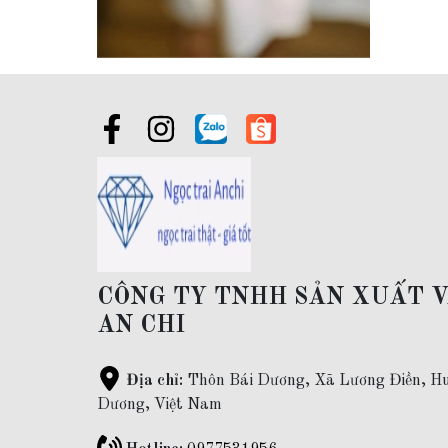
CÔNG TY TNHH SẢN XUẤT 
AN CHI
Địa chỉ:
Thôn Bái Dương, Xã Lương Điền, Hu
Dương, Việt Nam