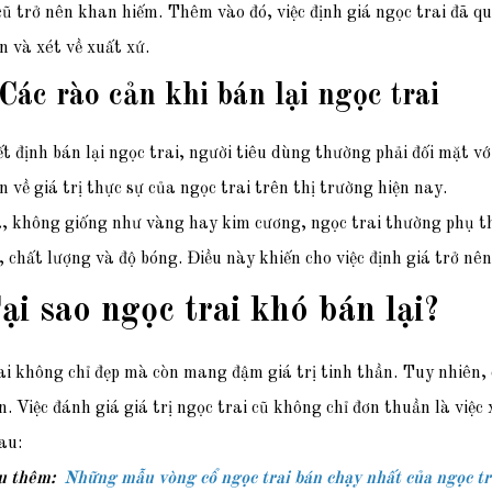
ũ trở nên khan hiếm. Thêm vào đó, việc định giá ngọc trai đã q
n và xét về xuất xứ.
 Các rào cản khi bán lại ngọc trai
t định bán lại ngọc trai, người tiêu dùng thường phải đối mặt với
n về giá trị thực sự của ngọc trai trên thị trường hiện nay.
, không giống như vàng hay kim cương, ngọc trai thường phụ th
 chất lượng và độ bóng. Điều này khiến cho việc định giá trở nê
ại sao ngọc trai khó bán lại?
i không chỉ đẹp mà còn mang đậm giá trị tinh thần. Tuy nhiên, có
. Việc đánh giá giá trị ngọc trai cũ không chỉ đơn thuần là việ
au:
u thêm:
Những mẫu vòng cổ ngọc trai bán chạy nhất của ngọc tr