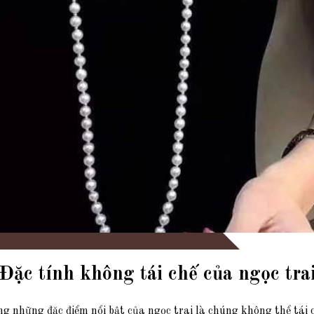
 Đặc tính không tái chế của ngọc tra
g những đặc điểm nổi bật của ngọc trai là chúng không thể tái 