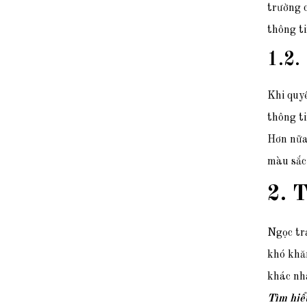
trường c
thông ti
1.2.
Khi quyế
thông ti
Hơn nữa
màu sắc,
2. T
Ngọc tra
khó khăn
khác nh
Tìm hiể