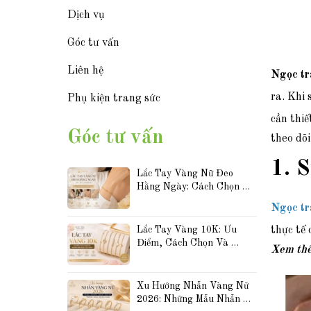
Dịch vụ
Góc tư vấn
Liên hệ
Ngọc tr
ra. Khi 
Phụ kiện trang sức
cần thiế
Góc tư vấn
theo dõi
1. S
Lắc Tay Vàng Nữ Đeo 
Hằng Ngày: Cách Chọn 
Mẫu Đẹp, Bền Và Dễ Phối 
Ngọc tr
Đồ
Lắc Tay Vàng 10K: Ưu 
thực tế 
Điểm, Cách Chọn Và 
Xem th
Những Mẫu Được Yêu 
Thích Hiện Nay
Xu Hướng Nhẫn Vàng Nữ 
2026: Những Mẫu Nhẫn 