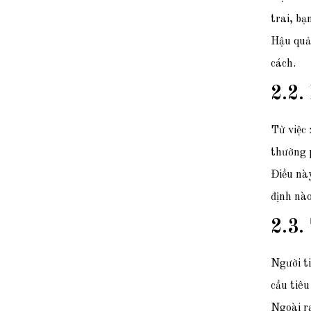
trai, bạ
Hậu quả 
cách.
2.2.
Từ việc 
thường p
Điều này
định nào
2.3.
Người t
cầu tiêu
Ngoài ra