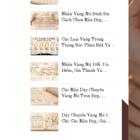
Đẹp, Thanh Lịch Và Được 
Yêu Thích Nhất
Nhẫn Vàng Nữ Đính Đá: 
Cách Chọn Mẫu Đẹp, 
Sang Trọng Và Phù Hợp 
Với Phong Cách Của Bạn
Các Loại Vàng Trong 
Trang Sức: Phân Biệt Và 
So Sánh Vàng 10K, 14K, 
18K, 24K, Vàng Trắng 
Và Vàng Hồng
Nhẫn Vàng Nữ 10K: Ưu 
Điểm, Giá Thành Và 
Những Mẫu Đẹp Được Yêu 
Thích Hiện Nay
Các Mẫu Dây Chuyền 
Vàng Nữ Trơn Đẹp, 
Thanh Lịch Và Dễ Phối 
Đồ Được Yêu Thích Hiện 
Nay
Dây Chuyền Vàng Nữ 1 
Chỉ: Các Mẫu Đẹp, Giá 
Tham Khảo Và Cách 
Chọn Phù Hợp