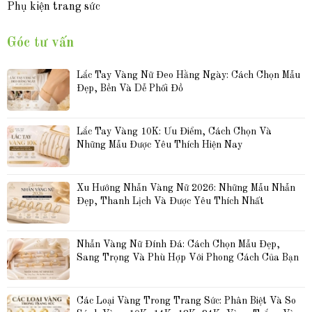
Phụ kiện trang sức
Góc tư vấn
Lắc Tay Vàng Nữ Đeo Hằng Ngày: Cách Chọn Mẫu 
Đẹp, Bền Và Dễ Phối Đồ
Lắc Tay Vàng 10K: Ưu Điểm, Cách Chọn Và 
Những Mẫu Được Yêu Thích Hiện Nay
Xu Hướng Nhẫn Vàng Nữ 2026: Những Mẫu Nhẫn 
Đẹp, Thanh Lịch Và Được Yêu Thích Nhất
Nhẫn Vàng Nữ Đính Đá: Cách Chọn Mẫu Đẹp, 
Sang Trọng Và Phù Hợp Với Phong Cách Của Bạn
Các Loại Vàng Trong Trang Sức: Phân Biệt Và So 