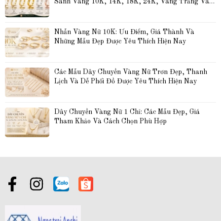
Sánh Vàng 10K, 14K, 18K, 24K, Vàng Trắng Và 
Vàng Hồng
Nhẫn Vàng Nữ 10K: Ưu Điểm, Giá Thành Và 
Những Mẫu Đẹp Được Yêu Thích Hiện Nay
Các Mẫu Dây Chuyền Vàng Nữ Trơn Đẹp, Thanh 
Lịch Và Dễ Phối Đồ Được Yêu Thích Hiện Nay
Dây Chuyền Vàng Nữ 1 Chỉ: Các Mẫu Đẹp, Giá 
Tham Khảo Và Cách Chọn Phù Hợp