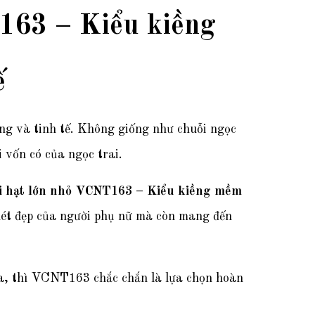
T163 – Kiểu kiềng
ế
ọng và tinh tế. Không giống như chuỗi ngọc
 vốn có của ngọc trai.
ối hạt lớn nhỏ VCNT163 – Kiểu kiềng mềm
 nét đẹp của người phụ nữ mà còn mang đến
hĩa, thì VCNT163 chắc chắn là lựa chọn hoàn