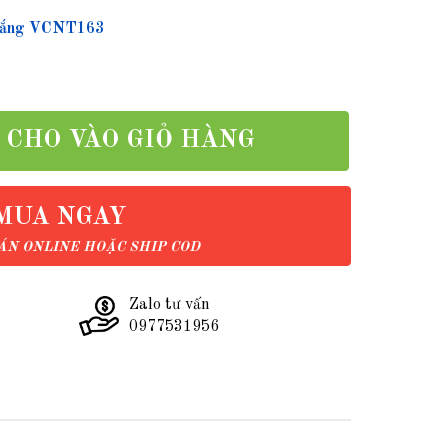
 trắng VCNT163
CHO VÀO GIỎ HÀNG
MUA NGAY
N ONLINE HOẶC SHIP COD
Zalo tư vấn
0977531956