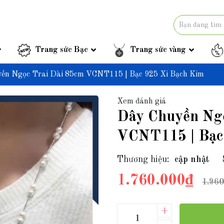
Trang sức Bạc
Trang sức vàng
ền Ngọc Trai Dài 85cm VCNT115 | Bạc 925 Xi Bạch Kim
Xem đánh giá
Dây Chuyền Ngọ
VCNT115 | Bạc
Thương hiệu:
cập nhật
1.760.000₫
1.960
+