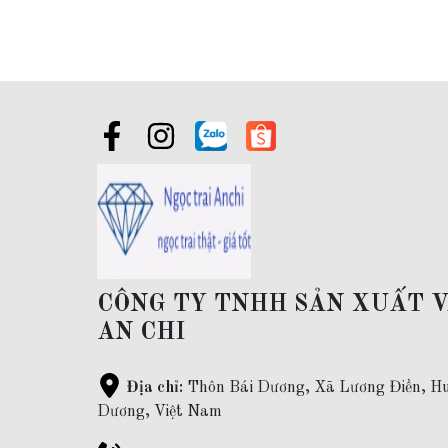
CÔNG TY TNHH SẢN XUẤT 
AN CHI
Địa chỉ:
Thôn Bái Dương, Xã Lương Điền, Hu
Dương, Việt Nam