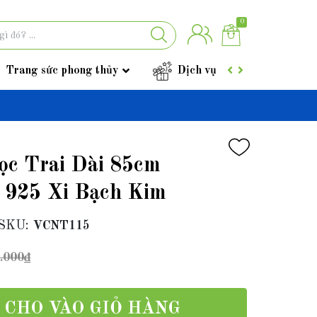
0
Trang sức phong thủy
Dịch vụ
Góc tư vấ
c Trai Dài 85cm
 925 Xi Bạch Kim
SKU:
VCNT115
.000₫
CHO VÀO GIỎ HÀNG