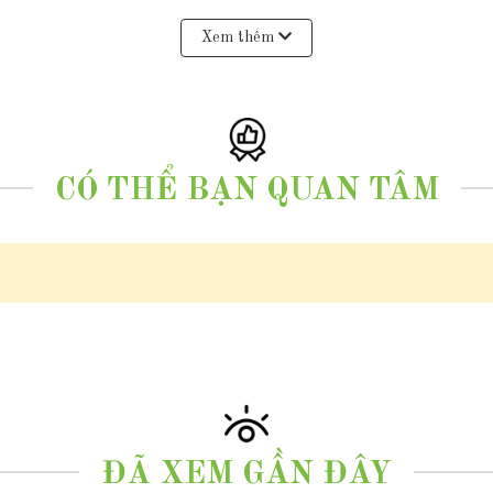
Xem thêm
h kim dài 85cm
CÓ THỂ BẠN QUAN TÂM
g đi kèm
qua zalo
0977.53.1956
ĐÃ XEM GẦN ĐÂY