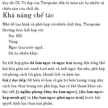
hay đá CZ. Vẻ đẹp của Turquoise đến từ màu sắc tự nhiên và
chiều sâu của chất đá.
Khả năng chế tác
Nhờ dễ tạo hình và phối hợp với nhiều chất liệu, Turquoise
thường được kết hợp với:
Bạc 925.
Vàng.
Ngọc trai nước ngọt.
Đá tự nhiên khác.
Sự kết hợp giữa
đá lam ngọc và ngọc trai
mang đến tổng thể
hài hòa giữa sắc xanh tươi mát và ánh ngọc dịu nhẹ, phù hợp
với phong cách tối giản, thanh lịch và hiện đại.
Gợi ý đọc tiếp:
Để hiểu rõ hơn về giá trị biểu tượng cũng như
cách lựa chọn trang sức phù hợp, bạn có thể tham khảo các
bài viết
{y-nghia-phong-thuy-da-lam-ngoc}
,
{da-lam-ngoc-
hop-menh-gi}
và
{da-lam-ngoc-phoi-ngoc-trai}
trước khi
quyết định lựa chọn sản phẩm.