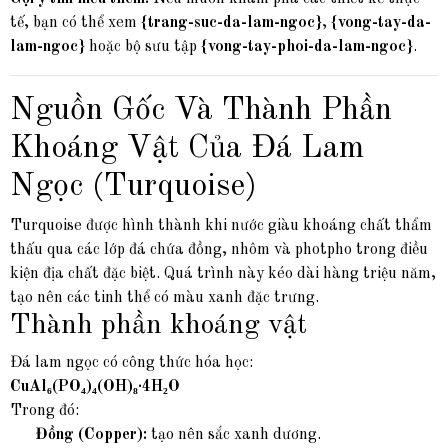
tế, bạn có thể xem
{trang-suc-da-lam-ngoc}
,
{vong-tay-da-
lam-ngoc}
hoặc bộ sưu tập
{vong-tay-phoi-da-lam-ngoc}
.
Nguồn Gốc Và Thành Phần
Khoáng Vật Của Đá Lam
Ngọc (Turquoise)
Turquoise được hình thành khi nước giàu khoáng chất thẩm
thấu qua các lớp đá chứa đồng, nhôm và photpho trong điều
kiện địa chất đặc biệt. Quá trình này kéo dài hàng triệu năm,
tạo nên các tinh thể có màu xanh đặc trưng.
Thành phần khoáng vật
Đá lam ngọc có công thức hóa học:
CuAl₆(PO₄)₄(OH)₈·4H₂O
Trong đó:
Đồng (Copper):
tạo nên sắc xanh dương.