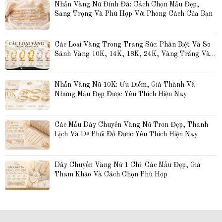
Nhẫn Vàng Nữ Đính Đá: Cách Chọn Mẫu Đẹp, 
Sang Trọng Và Phù Hợp Với Phong Cách Của Bạn
Các Loại Vàng Trong Trang Sức: Phân Biệt Và So 
Sánh Vàng 10K, 14K, 18K, 24K, Vàng Trắng Và 
Vàng Hồng
Nhẫn Vàng Nữ 10K: Ưu Điểm, Giá Thành Và 
Những Mẫu Đẹp Được Yêu Thích Hiện Nay
Các Mẫu Dây Chuyền Vàng Nữ Trơn Đẹp, Thanh 
Lịch Và Dễ Phối Đồ Được Yêu Thích Hiện Nay
Dây Chuyền Vàng Nữ 1 Chỉ: Các Mẫu Đẹp, Giá 
Tham Khảo Và Cách Chọn Phù Hợp