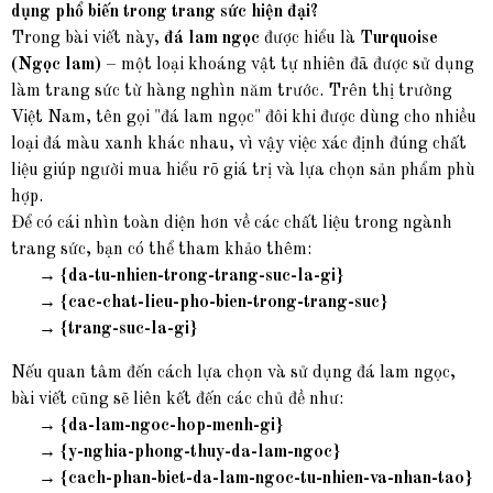
dụng phổ biến trong trang sức hiện đại?
Trong bài viết này,
đá lam ngọc
được hiểu là
Turquoise
(Ngọc lam)
– một loại khoáng vật tự nhiên đã được sử dụng
làm trang sức từ hàng nghìn năm trước. Trên thị trường
Việt Nam, tên gọi "đá lam ngọc" đôi khi được dùng cho nhiều
loại đá màu xanh khác nhau, vì vậy việc xác định đúng chất
liệu giúp người mua hiểu rõ giá trị và lựa chọn sản phẩm phù
hợp.
Để có cái nhìn toàn diện hơn về các chất liệu trong ngành
trang sức, bạn có thể tham khảo thêm:
→
{da-tu-nhien-trong-trang-suc-la-gi}
→
{cac-chat-lieu-pho-bien-trong-trang-suc}
→
{trang-suc-la-gi}
Nếu quan tâm đến cách lựa chọn và sử dụng đá lam ngọc,
bài viết cũng sẽ liên kết đến các chủ đề như:
→
{da-lam-ngoc-hop-menh-gi}
→
{y-nghia-phong-thuy-da-lam-ngoc}
→
{cach-phan-biet-da-lam-ngoc-tu-nhien-va-nhan-tao}