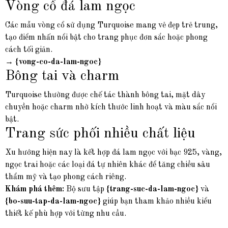
Vòng cổ đá lam ngọc
Các mẫu vòng cổ sử dụng Turquoise mang vẻ đẹp trẻ trung,
tạo điểm nhấn nổi bật cho trang phục đơn sắc hoặc phong
cách tối giản.
→
{vong-co-da-lam-ngoc}
Bông tai và charm
Turquoise thường được chế tác thành bông tai, mặt dây
chuyền hoặc charm nhờ kích thước linh hoạt và màu sắc nổi
bật.
Trang sức phối nhiều chất liệu
Xu hướng hiện nay là kết hợp đá lam ngọc với bạc 925, vàng,
ngọc trai hoặc các loại đá tự nhiên khác để tăng chiều sâu
thẩm mỹ và tạo phong cách riêng.
Khám phá thêm:
Bộ sưu tập
{trang-suc-da-lam-ngoc}
và
{bo-suu-tap-da-lam-ngoc}
giúp bạn tham khảo nhiều kiểu
thiết kế phù hợp với từng nhu cầu.