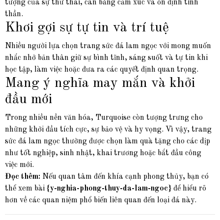
tượng của sự thư thái, cân bằng cảm xúc và ổn định tinh
thần.
Khơi gợi sự tự tin và trí tuệ
Nhiều người lựa chọn trang sức đá lam ngọc với mong muốn
nhắc nhở bản thân giữ sự bình tĩnh, sáng suốt và tự tin khi
học tập, làm việc hoặc đưa ra các quyết định quan trọng.
Mang ý nghĩa may mắn và khởi
đầu mới
Trong nhiều nền văn hóa, Turquoise còn tượng trưng cho
những khởi đầu tích cực, sự bảo vệ và hy vọng. Vì vậy, trang
sức đá lam ngọc thường được chọn làm quà tặng cho các dịp
như tốt nghiệp, sinh nhật, khai trương hoặc bắt đầu công
việc mới.
Đọc thêm:
Nếu quan tâm đến khía cạnh phong thủy, bạn có
thể xem bài
{y-nghia-phong-thuy-da-lam-ngoc}
để hiểu rõ
hơn về các quan niệm phổ biến liên quan đến loại đá này.