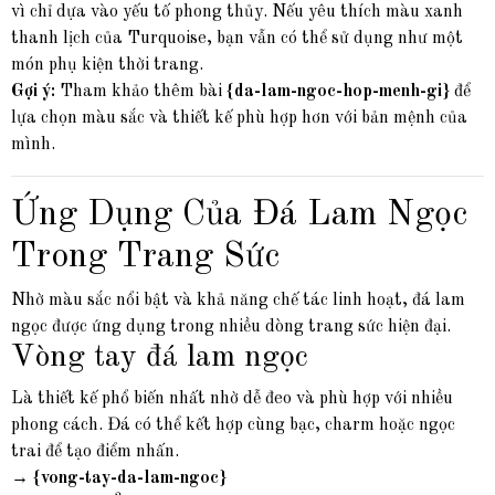
vì chỉ dựa vào yếu tố phong thủy. Nếu yêu thích màu xanh
thanh lịch của Turquoise, bạn vẫn có thể sử dụng như một
món phụ kiện thời trang.
Gợi ý:
Tham khảo thêm bài
{da-lam-ngoc-hop-menh-gi}
để
lựa chọn màu sắc và thiết kế phù hợp hơn với bản mệnh của
mình.
Ứng Dụng Của Đá Lam Ngọc
Trong Trang Sức
Nhờ màu sắc nổi bật và khả năng chế tác linh hoạt, đá lam
ngọc được ứng dụng trong nhiều dòng trang sức hiện đại.
Vòng tay đá lam ngọc
Là thiết kế phổ biến nhất nhờ dễ đeo và phù hợp với nhiều
phong cách. Đá có thể kết hợp cùng bạc, charm hoặc ngọc
trai để tạo điểm nhấn.
→
{vong-tay-da-lam-ngoc}