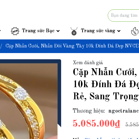
Trang sức Bạc
Trang sức vàng
/
Cặp Nhẫn Cưới, Nhẫn Đôi Vàng Tây 10k Đính Đá Đẹp NVCD1
Xem đánh giá
Cặp Nhẫn Cưới,
10k Đính Đá Đ
Rẻ, Sang Trọng
Thương hiệu:
ngoctraianc
5.085.000₫
5.585