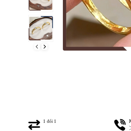
1 đổi 1
F
>