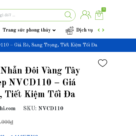
0
Trang sức phong thủy
Dịch vụ
Góc tư vấ
10 – Giá Rẻ, Sang Trọng, Tiết Kiệm Tối Đa
 Nhẫn Đôi Vàng Tây
ẹp NVCD110 – Giá
, Tiết Kiệm Tối Đa
hi.com
SKU:
NVCD110
.000₫