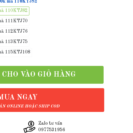
 10k mã 110KTJ82
 mã 110KTJ82
 mã 111KTJ70
 mã 112KTJ76
 mã 113KTJ75
 mã 115KTJ108
CHO VÀO GIỎ HÀNG
MUA NGAY
N ONLINE HOẶC SHIP COD
Zalo tư vấn
0977531956