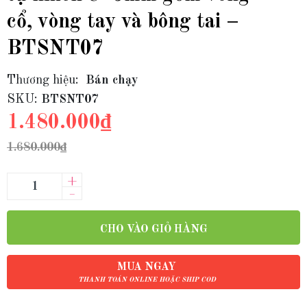
cổ, vòng tay và bông tai –
BTSNT07
Thương hiệu:
Bán chạy
SKU:
BTSNT07
1.480.000₫
1.680.000₫
+
–
CHO VÀO GIỎ HÀNG
MUA NGAY
THANH TOÁN ONLINE HOẶC SHIP COD