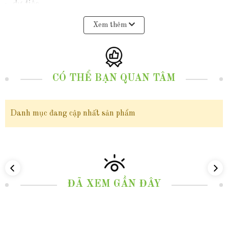
dự tiệc
Xem thêm
tham dự sự kiện
Bộ trang sức ngọc trai tím
CÓ THỂ BẠN QUAN TÂM
BTSNT07 có gì đặc biệt
Danh mục đang cập nhất sản phẩm
ĐÃ XEM GẦN ĐÂY